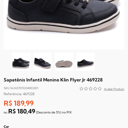
Sapatênis Infantil Menino Klin Flyer Jr 469228
SKU 162427015234003201
469228
R$ 189,99
R$ 180,49
(Desconto
de
5%)
no
PIX
Cor