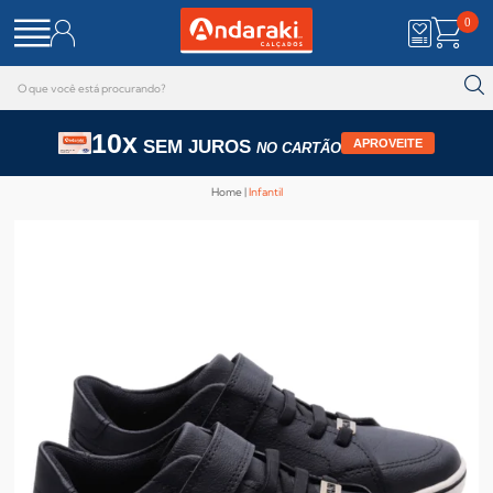
0
10x
SEM JUROS
APROVEITE
NO CARTÃO
Home
Infantil