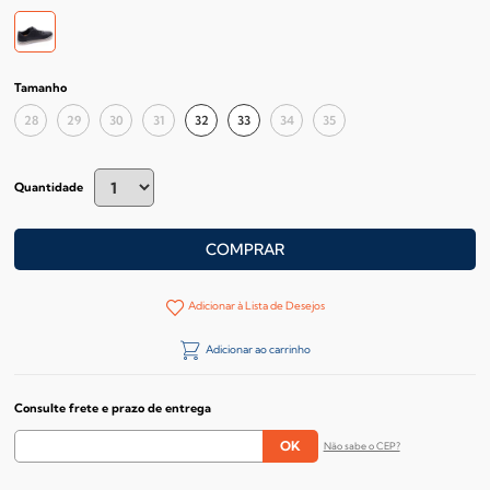
Tamanho
28
29
30
31
32
33
34
35
Quantidade
COMPRAR
Adicionar à Lista de Desejos
Adicionar ao carrinho
Consulte frete e prazo de entrega
Não sabe o CEP?