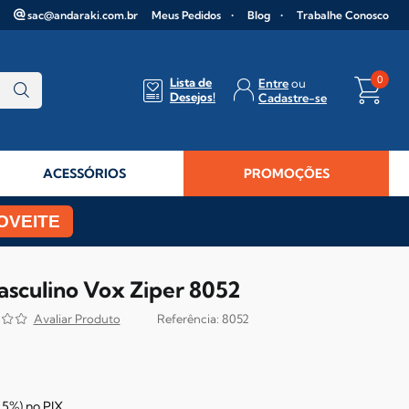
sac@andaraki.com.br
Meus Pedidos
Blog
Trabalhe Conosco
0
Lista de
Entre
Desejos!
Cadastre-se
ACESSÓRIOS
PROMOÇÕES
OVEITE
asculino Vox Ziper 8052
8052
5%)
no
PIX