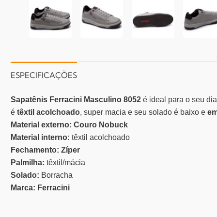
ESPECIFICAÇÕES
Sapatênis Ferracini Masculino 8052
é ideal para o seu di
é
têxtil acolchoado
, super macia e seu solado é baixo e
em
Material externo:
Couro Nobuck
Material interno:
têxtil acolchoado
Fechamento: Zíper
Palmilha:
têxtil/mácia
Solado:
Borracha
Marca:
Ferracini