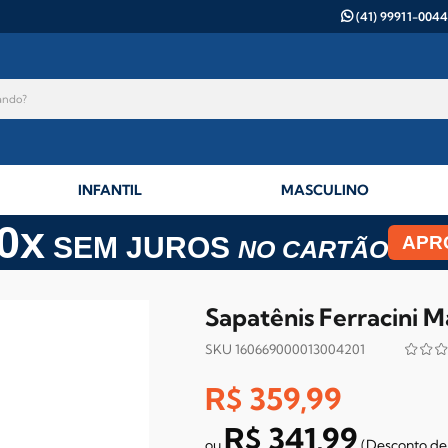
(41) 99911-0044
INFANTIL
MASCULINO
0x
SEM JUROS
APR
NO CARTÃO
Sapatênis Ferracini M
SKU 160669000013004201
R$ 359,99
R$ 341,99
(Desconto
de