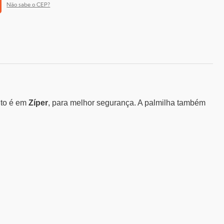
Não sabe o CEP?
nto é em
Zíper
, para melhor segurança. A palmilha também