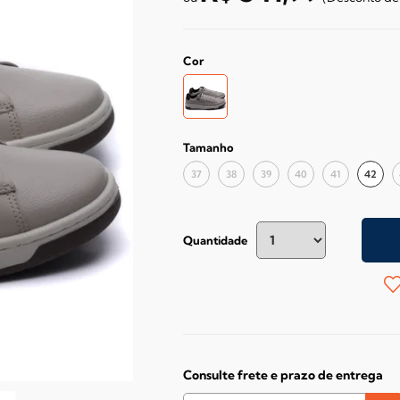
Cor
Tamanho
37
38
39
40
41
42
Quantidade
Consulte frete e prazo de entrega