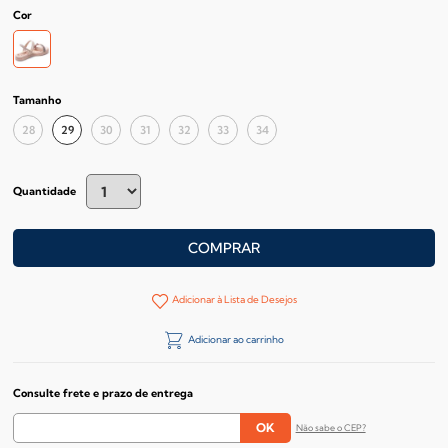
Cor
Tamanho
28
29
30
31
32
33
34
Quantidade
COMPRAR
Adicionar à Lista de Desejos
Adicionar ao carrinho
Consulte frete e prazo de entrega
Não sabe o CEP?