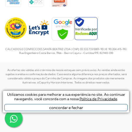
Verificada por
CALCADOS E CONFECCOES SANTA BEATRIZ LTDA | CNPJ: 03.533.731/0001-90 | IE: 90.204.415-90 |
Rua Engenheiro Costa Barros, 1966 - Bairro Cajuru - Curitiba/PR, 82.940-010
As ofertas são válidas até o término de nossos estoques sem prévio aviso. As vendas ainda estão
sujeitas à análise e confirmação de dados. Caso exista alguma diferença nos preços
ofertados, será
considerado válido o preço do Carrinho de Compras. As imagens dos produtos são meramente
ilustrativas. ©Copyrity Horizon Interiores . Todos os direitos reservados.
Plataforma de
Utilizamos cookies para melhorar a sua experiência no site. Ao continuar
Desenvolvido por
Ecommerce by
navegando, você concorda com a nossa
Política de Privacidade
.
concordar e fechar