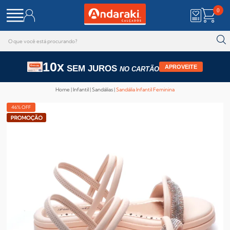
0
10x
SEM JUROS
APROVEITE
NO CARTÃO
Home
Infantil
Sandálias
Sandália Infantil Feminina
46% OFF