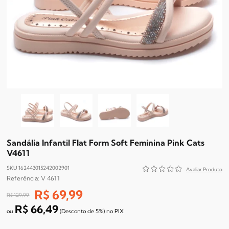
Sandália Infantil Flat Form Soft Feminina Pink Cats
V4611
SKU 162443015242002901
V 4611
R$ 69,99
R$ 129,99
R$ 66,49
(Desconto
de
5%)
no
PIX