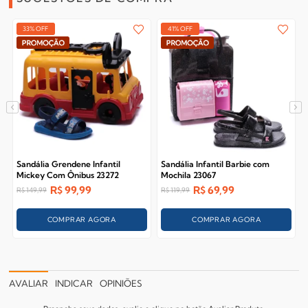
33% OFF
41% OFF
Sandália Grendene Infantil
Sandália Infantil Barbie com
Mickey Com Ônibus 23272
Mochila 23067
R$
99,99
R$
69,99
R$
149,99
R$
119,99
COMPRAR AGORA
COMPRAR AGORA
AVALIAR
INDICAR
OPINIÕES