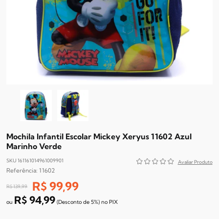
Mochila Infantil Escolar Mickey Xeryus 11602 Azul
Marinho Verde
SKU 161161014961009901
11602
R$ 99,99
R$ 139,99
R$ 94,99
(Desconto
de
5%)
no
PIX