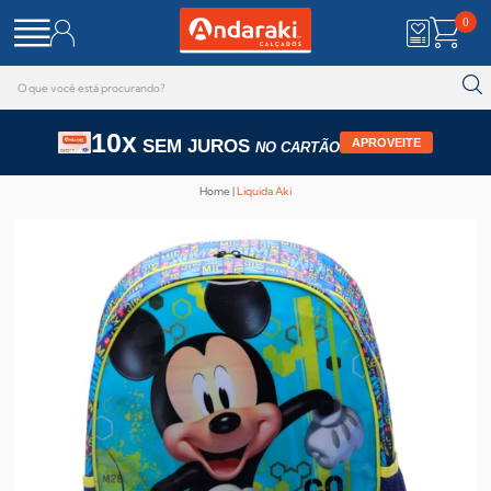
0
10x
SEM JUROS
APROVEITE
NO CARTÃO
Home
Liquida Aki