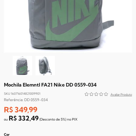
Mochila Elemntl FA21 Nike DD 0559-034
SKU 160716014821009901
DD 0559-034
R$ 349,99
R$ 332,49
(Desconto
de
5%)
no
PIX
Cor