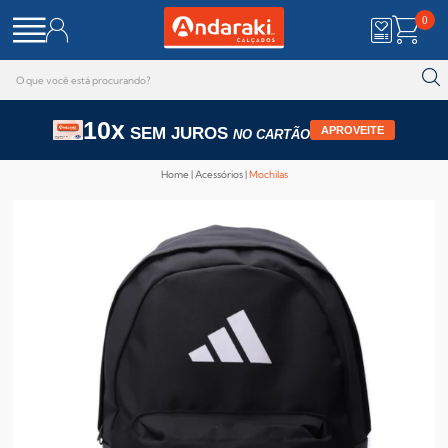
0
10x
SEM JUROS
APROVEITE
NO CARTÃO
Home
Acessórios
Mochilas