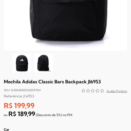
Mochila Adidas Classic Bars Backpack JI6953
SKU 165084000053009904
JI 6953
R$ 199,99
R$ 189,99
(Desconto
de
5%)
no
PIX
Cor