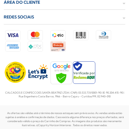
ÁREA DO CLIENTE
REDES SOCIAIS
Verificada por
CALCADOS E CONFECCOES SANTA BEATRIZ LTDA | CNPJ: 03.533.731/0001-90 | IE: 90.204.415-90 |
Rua Engenheiro Costa Barros, 1966 - Bairro Cajuru - Curitiba/PR, 82.940-010
As ofertas são válidas até o término de nossos estoques sem prévio aviso. As vendas ainda estão
sujeitas à análise e confirmação de dados. Caso exista alguma diferença nos preços
ofertados, será
considerado válido o preço do Carrinho de Compras. As imagens dos produtos são meramente
ilustrativas. ©Copyrity Horizon Interiores . Todos os direitos reservados.