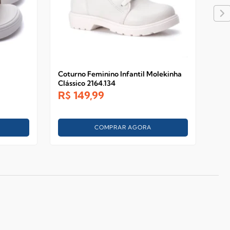
Coturno Feminino Infantil Molekinha
San
Clássico 2164.134
Bab
R$
149,99
R$
COMPRAR AGORA