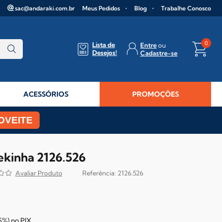
sac@andaraki.com.br
Meus Pedidos
Blog
Trabalhe Conosco
0
Lista de
Entre
Desejos!
Cadastre-se
ACESSÓRIOS
PROMOÇÕES
OVEITE
ekinha 2126.526
2126.526
5%)
no
PIX