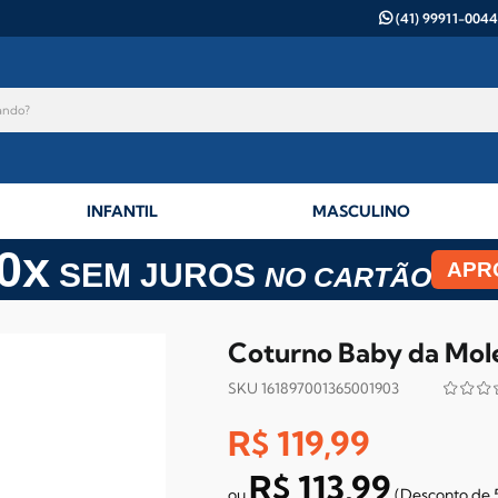
(41) 99911-0044
INFANTIL
MASCULINO
0x
SEM JUROS
APR
NO CARTÃO
Coturno Baby da Mol
SKU 161897001365001903
R$ 119,99
R$ 113,99
(Desconto
de