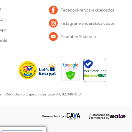
a
Facebook/andarakicalcados
os
Instagram/andarakicalcados
ejos
Youtube/Andaraki
raki
Verificada por
1966 - Bairro Cajuru - Curitiba/PR, 82.940-010
Plataforma de
Desenvolvido por
Ecommerce by