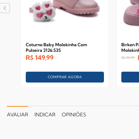
Coturno Baby Molekinha Com
Birken P
Pulseira 2126.535
Molekinh
R$
149,99
R$
99,99
COMPRAR AGORA
AVALIAR
INDICAR
OPINIÕES