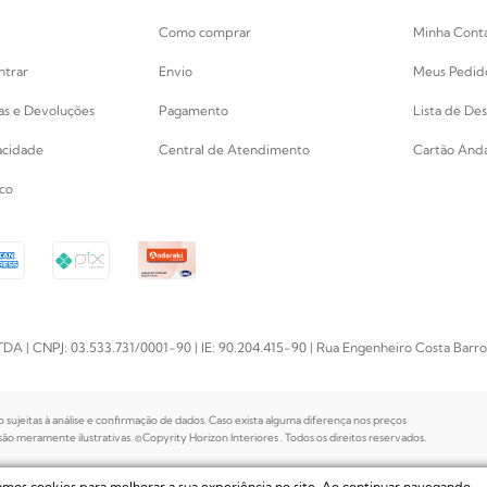
Como comprar
Minha Cont
ntrar
Envio
Meus Pedid
cas e Devoluções
Pagamento
Lista de Des
vacidade
Central de Atendimento
Cartão Anda
co
PJ: 03.533.731/0001-90 | IE: 90.204.415-90 | Rua Engenheiro Costa Barros, 
o sujeitas à análise e confirmação de dados. Caso exista alguma diferença nos preços
o meramente ilustrativas. ©Copyrity Horizon Interiores . Todos os direitos reservados.
zamos cookies para melhorar a sua experiência no site. Ao continuar navegando,