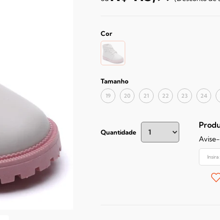
Cor
Tamanho
19
20
21
22
23
24
Produ
Quantidade
Avise