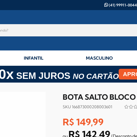
(41) 99911-0044
INFANTIL
MASCULINO
0x
SEM JUROS
APR
NO CARTÃO
BOTA SALTO BLOCO 
SKU 166873000208003601
R$ 149,99
R$ 142,49
(Desconto
d