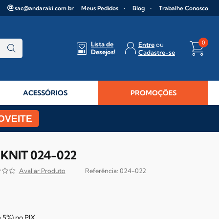
sac@andaraki.com.br
Meus Pedidos
Blog
Trabalhe Conosco
0
Lista de
Entre
Desejos!
Cadastre-se
ACESSÓRIOS
PROMOÇÕES
OVEITE
KNIT 024-022
024-022
e
5%)
no
PIX