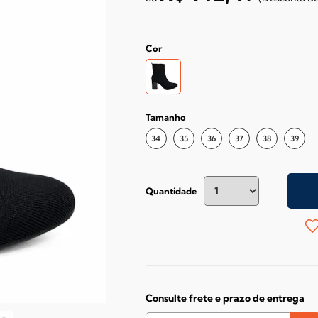
Cor
Tamanho
34
35
36
37
38
39
Quantidade
Consulte frete e prazo de entrega