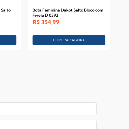
 Salto
Bota Feminina Dakot Salto Bloco com
Bot
Fivela D 0392
Can
R$
354,99
R$
COMPRAR AGORA