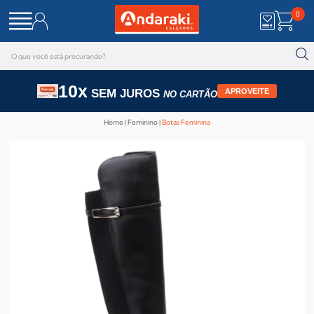
0
10x
SEM JUROS
APROVEITE
NO CARTÃO
Home
Feminino
Botas Feminina