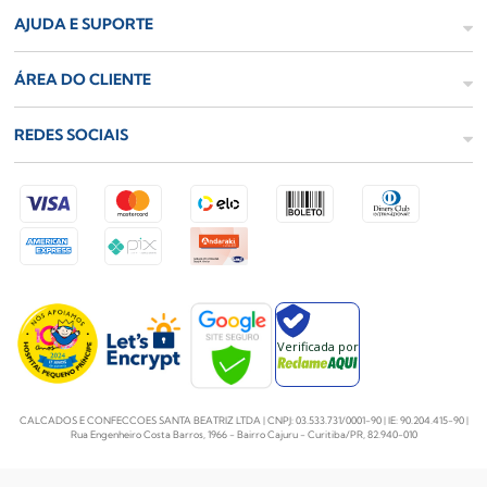
AJUDA E SUPORTE
ÁREA DO CLIENTE
REDES SOCIAIS
Verificada por
CALCADOS E CONFECCOES SANTA BEATRIZ LTDA | CNPJ: 03.533.731/0001-90 | IE: 90.204.415-90 |
Rua Engenheiro Costa Barros, 1966 - Bairro Cajuru - Curitiba/PR, 82.940-010