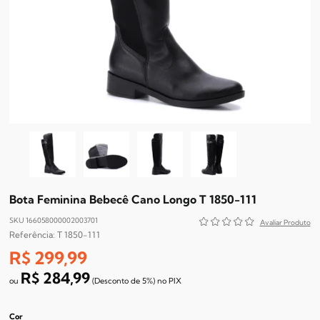
Bota Feminina Bebecê Cano Longo T 1850-111
SKU 166058000002003701
T 1850-111
R$ 299,99
R$ 284,99
(Desconto
de
5%)
no
PIX
Cor