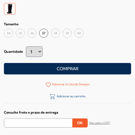
Tamanho
34
35
36
37
38
39
40
Quantidade
COMPRAR
Adicionar à Lista de Desejos
Adicionar ao carrinho
Consulte frete e prazo de entrega
Não sabe o CEP?