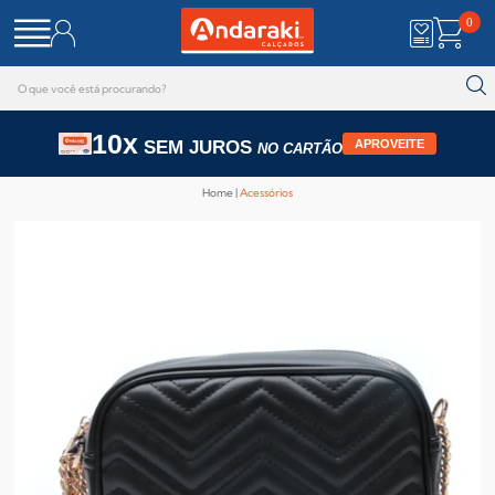
0
10x
SEM JUROS
APROVEITE
NO CARTÃO
Home
Acessórios