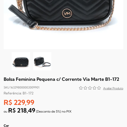
Bolsa Feminina Pequena c/ Corrente Via Marte B1-172
SKU 163298000002009901
B1-172
R$ 229,99
R$ 218,49
(Desconto
de
5%)
no
PIX
Cor