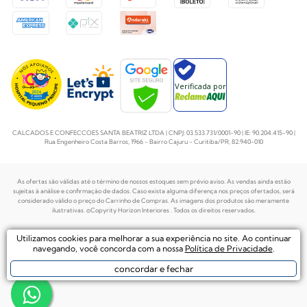
Verificada por
CALCADOS E CONFECCOES SANTA BEATRIZ LTDA | CNPJ: 03.533.731/0001-90 | IE: 90.204.415-90 |
Rua Engenheiro Costa Barros, 1966 - Bairro Cajuru - Curitiba/PR, 82.940-010
As ofertas são válidas até o término de nossos estoques sem prévio aviso. As vendas ainda estão
sujeitas à análise e confirmação de dados. Caso exista alguma diferença nos preços
ofertados, será
considerado válido o preço do Carrinho de Compras. As imagens dos produtos são meramente
ilustrativas. ©Copyrity Horizon Interiores . Todos os direitos reservados.
Plataforma de
Utilizamos cookies para melhorar a sua experiência no site. Ao continuar
Desenvolvido por
Ecommerce by
navegando, você concorda com a nossa
Política de Privacidade
.
concordar e fechar