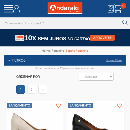
0
10x
SEM JUROS
APROVEITE
NO CARTÃO
Home
Feminino
Sapato Feminino
FILTROS
Limpar Filtros
Foram encontrados
27
produtos nesta categoria
ORDENAR POR:
1
2
>