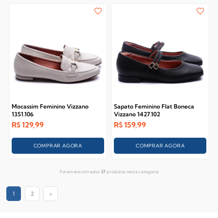
Mocassim Feminino Vizzano
Sapato Feminino Flat Boneca
1351.106
Vizzano 1427.102
R$
129,99
R$
159,99
COMPRAR AGORA
COMPRAR AGORA
Foram encontrados
27
produtos nesta categoria
1
2
>