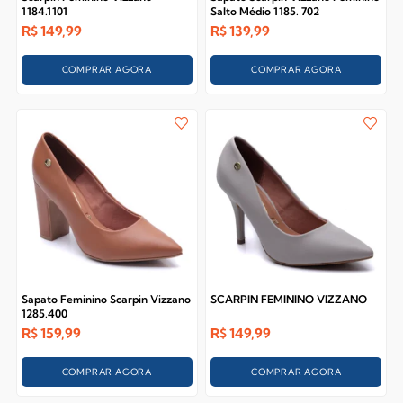
1184.1101
Salto Médio 1185. 702
R$
149,99
R$
139,99
COMPRAR AGORA
COMPRAR AGORA
Sapato Feminino Scarpin Vizzano
SCARPIN FEMININO VIZZANO
1285.400
R$
159,99
R$
149,99
COMPRAR AGORA
COMPRAR AGORA